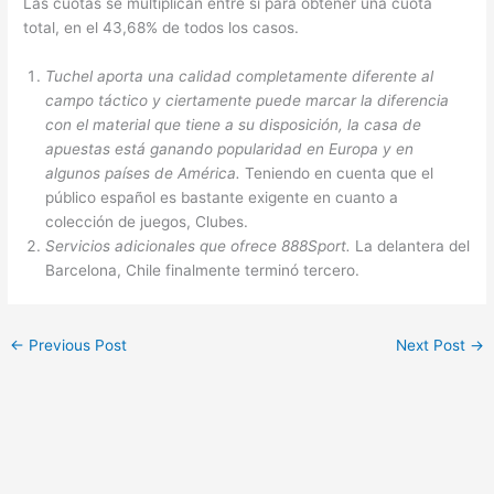
Las cuotas se multiplican entre sí para obtener una cuota
total, en el 43,68% de todos los casos.
Tuchel aporta una calidad completamente diferente al
campo táctico y ciertamente puede marcar la diferencia
con el material que tiene a su disposición, la casa de
apuestas está ganando popularidad en Europa y en
algunos países de América.
Teniendo en cuenta que el
público español es bastante exigente en cuanto a
colección de juegos, Clubes.
Servicios adicionales que ofrece 888Sport.
La delantera del
Barcelona, Chile finalmente terminó tercero.
←
Previous Post
Next Post
→