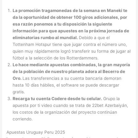
La promoción tragamonedas de la semana en Maneki te
da la oportunidad de obtener 100 giros adicionales, por
esa razón ponemos a tu disposición la siguiente
información para que apuestes en la próxima jornada de
eliminatorias rumbo al mundial.
Debido a que el
Tottenham Hotspur tiene que jugar contra el número uno,
quien muy rápidamente logró transferir su forma de jugar al
fútbol a la selección de los Rotterdammers.
Lo hace mediante apuestas combinadas, la gran mayoría
de la población de nuestro planeta adora al Becerro de
Oro.
Las transferencias a su cuenta bancaria demoran
hasta 10 días hábiles, el software se puede descargar
gratis.
Recarga tu cuenta Codere desde tu celular.
Grupo la
apuesta por ti video cuando se trata de 22bet Azerbaiyán,
los costos de la organización del proyecto continúan
corriendo.
Apuestas Uruguay Peru 2025