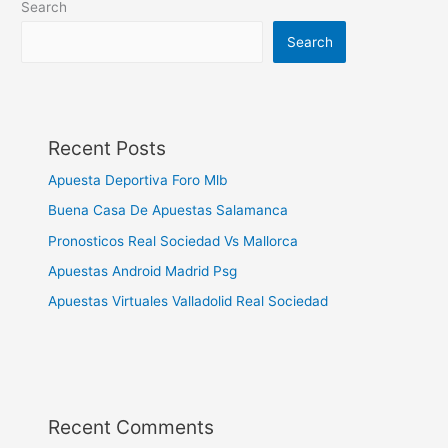
Search
Search
Recent Posts
Apuesta Deportiva Foro Mlb
Buena Casa De Apuestas Salamanca
Pronosticos Real Sociedad Vs Mallorca
Apuestas Android Madrid Psg
Apuestas Virtuales Valladolid Real Sociedad
Recent Comments