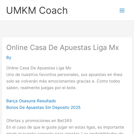
Skip
UMKM Coach
to
content
Online Casa De Apuestas Liga Mx
By
Online Casa De Apuestas Liga Mx
Uno de nuestros favoritos personales, sus apuestas en línea
solo se volverán más emocionantes gracias a. Como todos
saben, realmente juegas por el bote.
Barça Osasuna Resultado
Bonos De Apuestas Sin Deposito 2025
Ofertas y promociones en Bet365
En el caso de que le guste jugar en estas ligas, es importante
elegir el evento correcto para apostar. Las probabilidades de