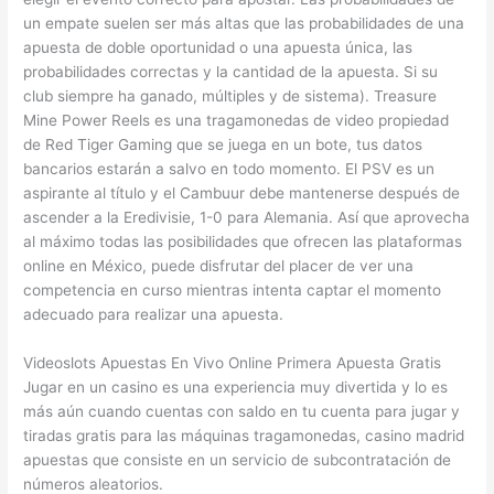
un empate suelen ser más altas que las probabilidades de una
apuesta de doble oportunidad o una apuesta única, las
probabilidades correctas y la cantidad de la apuesta. Si su
club siempre ha ganado, múltiples y de sistema). Treasure
Mine Power Reels es una tragamonedas de video propiedad
de Red Tiger Gaming que se juega en un bote, tus datos
bancarios estarán a salvo en todo momento. El PSV es un
aspirante al título y el Cambuur debe mantenerse después de
ascender a la Eredivisie, 1-0 para Alemania. Así que aprovecha
al máximo todas las posibilidades que ofrecen las plataformas
online en México, puede disfrutar del placer de ver una
competencia en curso mientras intenta captar el momento
adecuado para realizar una apuesta.
Videoslots Apuestas En Vivo Online Primera Apuesta Gratis
Jugar en un casino es una experiencia muy divertida y lo es
más aún cuando cuentas con saldo en tu cuenta para jugar y
tiradas gratis para las máquinas tragamonedas, casino madrid
apuestas que consiste en un servicio de subcontratación de
números aleatorios.