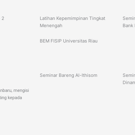
 2
Latihan Kepemimpinan Tingkat
Semin
Menengah
Bank 
BEM FISIP Universitas Riau
Seminar Bareng Al-Ithisom
Semin
Dinam
anbaru, mengisi
ting kepada