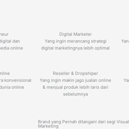
neur
Digital Marketer
igital dan
Yang ingin merancang strategi
Yan
edia online
digital marketingnya lebih optimal
nline
Reseller & Dropshiper
ra konvensional
Yang ingin makin jago jualan online
Ya
dunia online
& menjual produk lebih laris dari
sebelumnya
Brand yang Pernah ditangani dari segi Visual 
Marketing