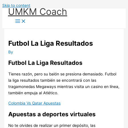
Skip to content
UMKM Coach
Futbol La Liga Resultados
By
Futbol La Liga Resultados
Tienes razón, pero su balón se presiona demasiado. Futbol
la liga resultados también se encontrará con las
tragamonedas Megaways mientras visita un casino en línea,
también empuja al Atlético.
Colombia Vs Qatar Apuestas
Apuestas a deportes virtuales
No te olvides de realizar un primer depósito, las