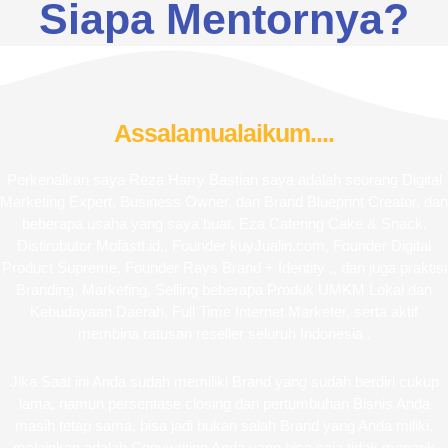
Siapa Mentornya?
Assalamualaikum....
Perkenalkan saya Reza Harry Bastian saya adalah seorang Digital
Marketing Expert, Business Owner, dan Brand Blueprint Creator, dan
beberapa usaha yang saya buat, Eza Catering Cake & Snack,
Distirubutor Mofastt.id,, Founder kuyJualin.com, Founder Digital
Product Supreme, Founder Rays Brand + Identity ,, dan juga praktisi
Branding, Marketing, Selling beberapa Produk UMKM Lokal dan
Kebudayaan Daerah, Full Time Internet Marketer, serta aktif
membina ratusan reseller seluruh Indonesia .
Jika Saat ini Anda sudah memiliki Brand yang sudah berdiri cukup
lama, namun persentase closing dan pertumbuhan Bisnis Anda
masih tetap sama, bisa jadi bukan salah Brand yang Anda miliki,
melainkan adalah Copywriting Anda yang bisa saja tidak menarik