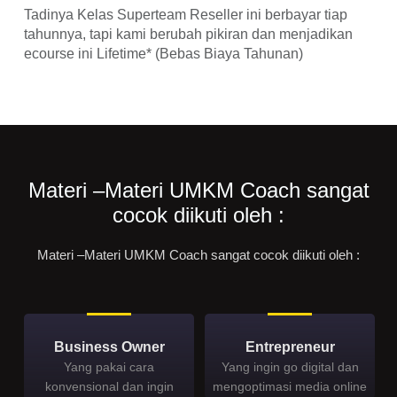
Tadinya Kelas Superteam Reseller ini berbayar tiap
tahunnya, tapi kami berubah pikiran dan menjadikan
ecourse ini Lifetime* (Bebas Biaya Tahunan)
Materi –Materi UMKM Coach sangat
cocok diikuti oleh :
Materi –Materi UMKM Coach sangat cocok diikuti oleh :
Business Owner
Entrepreneur
Yang pakai cara
Yang ingin go digital dan
konvensional dan ingin
mengoptimasi media online