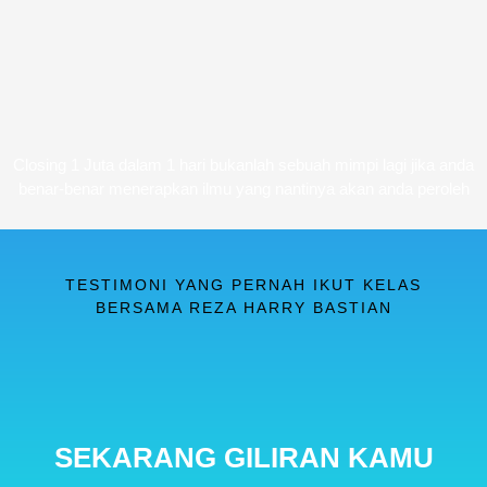
Closing 1 Juta dalam 1 hari bukanlah sebuah mimpi lagi jika anda
benar-benar menerapkan ilmu yang nantinya akan anda peroleh
TESTIMONI YANG PERNAH IKUT KELAS
BERSAMA REZA HARRY BASTIAN
SEKARANG GILIRAN KAMU