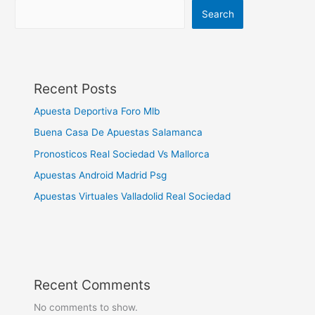
Search
Recent Posts
Apuesta Deportiva Foro Mlb
Buena Casa De Apuestas Salamanca
Pronosticos Real Sociedad Vs Mallorca
Apuestas Android Madrid Psg
Apuestas Virtuales Valladolid Real Sociedad
Recent Comments
No comments to show.