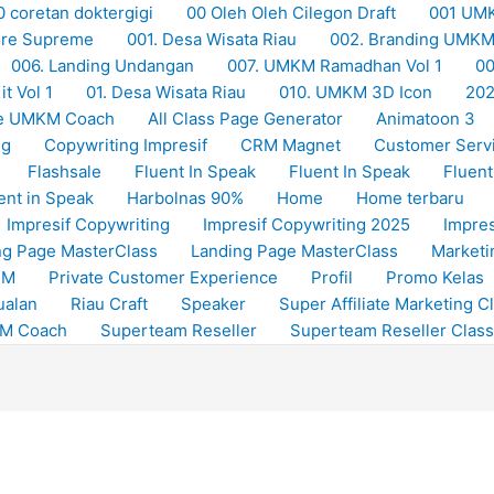
0 coretan doktergigi
00 Oleh Oleh Cilegon Draft
001 UM
Store Supreme
001. Desa Wisata Riau
002. Branding UMK
006. Landing Undangan
007. UMKM Ramadhan Vol 1
00
t Vol 1
01. Desa Wisata Riau
010. UMKM 3D Icon
20
e UMKM Coach
All Class Page Generator
Animatoon 3
ng
Copywriting Impresif
CRM Magnet
Customer Serv
Flashsale
Fluent In Speak
Fluent In Speak
Fluent
ent in Speak
Harbolnas 90%
Home
Home terbaru
Impresif Copywriting
Impresif Copywriting 2025
Impres
ng Page MasterClass
Landing Page MasterClass
Marketi
RM
Private Customer Experience
Profil
Promo Kelas
ualan
Riau Craft
Speaker
Super Affiliate Marketing C
KM Coach
Superteam Reseller
Superteam Reseller Class