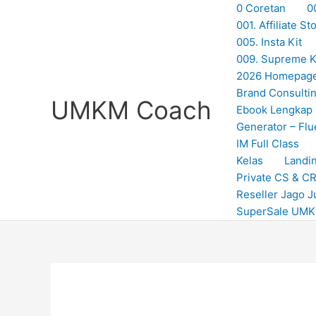
Skip
0 Coretan
0
to
001. Affiliate 
content
005. Insta Kit
009. Supreme Ki
2026 Homepag
Brand Consulti
UMKM Coach
Ebook Lengkap
Generator – Flu
IM Full Class
Kelas
Landi
Private CS & C
Reseller Jago J
SuperSale UM