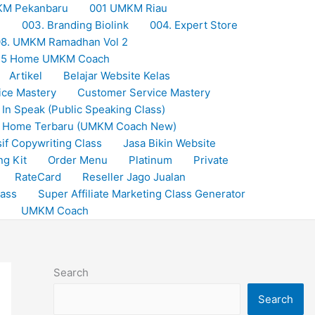
KM Pekanbaru
001 UMKM Riau
M
003. Branding Biolink
004. Expert Store
8. UMKM Ramadhan Vol 2
25 Home UMKM Coach
Artikel
Belajar Website Kelas
ice Mastery
Customer Service Mastery
 In Speak (Public Speaking Class)
Home Terbaru (UMKM Coach New)
if Copywriting Class
Jasa Bikin Website
ng Kit
Order Menu
Platinum
Private
RateCard
Reseller Jago Jualan
lass
Super Affiliate Marketing Class Generator
UMKM Coach
Search
Search