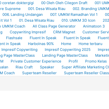
0 coretan doktergigi
00 Oleh Oleh Cilegon Draft
001 UM
Store Supreme
001. Desa Wisata Riau
002. Branding UMK
006. Landing Undangan
007. UMKM Ramadhan Vol 1
00
t Vol 1
01. Desa Wisata Riau
010. UMKM 3D Icon
20
e UMKM Coach
All Class Page Generator
Animatoon 3
ng
Copywriting Impresif
CRM Magnet
Customer Serv
Flashsale
Fluent In Speak
Fluent In Speak
Fluent
ent in Speak
Harbolnas 90%
Home
Home terbaru
Impresif Copywriting
Impresif Copywriting 2025
Impres
ng Page MasterClass
Landing Page MasterClass
Marketi
RM
Private Customer Experience
Profil
Promo Kelas
ualan
Riau Craft
Speaker
Super Affiliate Marketing C
KM Coach
Superteam Reseller
Superteam Reseller Class