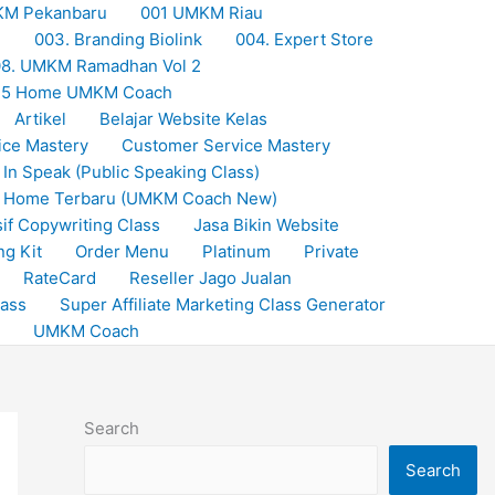
KM Pekanbaru
001 UMKM Riau
M
003. Branding Biolink
004. Expert Store
8. UMKM Ramadhan Vol 2
25 Home UMKM Coach
Artikel
Belajar Website Kelas
ice Mastery
Customer Service Mastery
 In Speak (Public Speaking Class)
Home Terbaru (UMKM Coach New)
if Copywriting Class
Jasa Bikin Website
ng Kit
Order Menu
Platinum
Private
RateCard
Reseller Jago Jualan
lass
Super Affiliate Marketing Class Generator
UMKM Coach
Search
Search