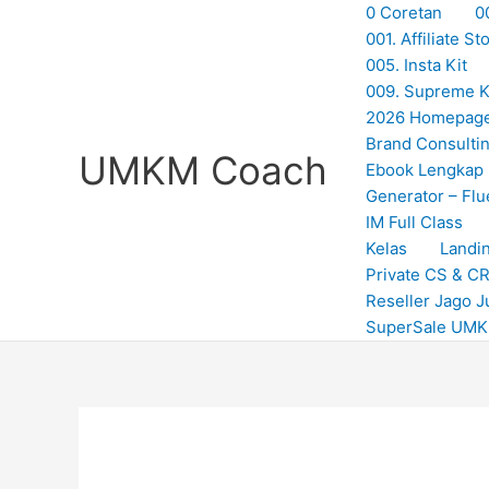
Skip
0 Coretan
0
to
001. Affiliate 
content
005. Insta Kit
009. Supreme Ki
2026 Homepag
Brand Consulti
UMKM Coach
Ebook Lengkap
Generator – Flu
IM Full Class
Kelas
Landi
Private CS & C
Reseller Jago J
SuperSale UM