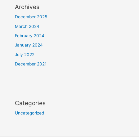
Archives
December 2025
March 2024
February 2024
January 2024
July 2022
December 2021
Categories
Uncategorized