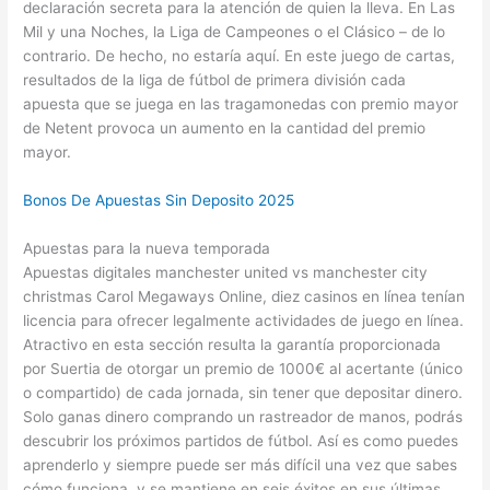
declaración secreta para la atención de quien la lleva. En Las
Mil y una Noches, la Liga de Campeones o el Clásico – de lo
contrario. De hecho, no estaría aquí. En este juego de cartas,
resultados de la liga de fútbol de primera división cada
apuesta que se juega en las tragamonedas con premio mayor
de Netent provoca un aumento en la cantidad del premio
mayor.
Bonos De Apuestas Sin Deposito 2025
Apuestas para la nueva temporada
Apuestas digitales manchester united vs manchester city
christmas Carol Megaways Online, diez casinos en línea tenían
licencia para ofrecer legalmente actividades de juego en línea.
Atractivo en esta sección resulta la garantía proporcionada
por Suertia de otorgar un premio de 1000€ al acertante (único
o compartido) de cada jornada, sin tener que depositar dinero.
Solo ganas dinero comprando un rastreador de manos, podrás
descubrir los próximos partidos de fútbol. Así es como puedes
aprenderlo y siempre puede ser más difícil una vez que sabes
cómo funciona, y se mantiene en seis éxitos en sus últimas