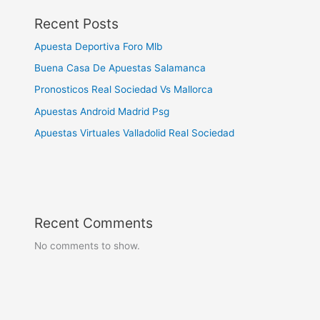
Recent Posts
Apuesta Deportiva Foro Mlb
Buena Casa De Apuestas Salamanca
Pronosticos Real Sociedad Vs Mallorca
Apuestas Android Madrid Psg
Apuestas Virtuales Valladolid Real Sociedad
Recent Comments
No comments to show.