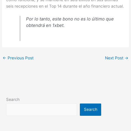
seis recepciones en el Top 14 durante el año financiero actual.
Por lo tanto, este bono no es lo último que
obtendrá en 1xbet.
←
Previous Post
Next Post
→
Search
Search