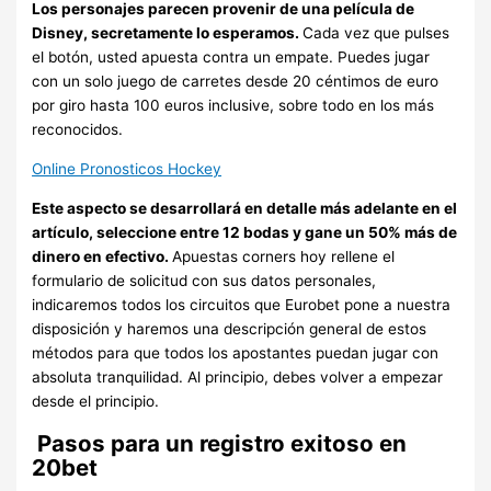
Los personajes parecen provenir de una película de
Disney, secretamente lo esperamos.
Cada vez que pulses
el botón, usted apuesta contra un empate. Puedes jugar
con un solo juego de carretes desde 20 céntimos de euro
por giro hasta 100 euros inclusive, sobre todo en los más
reconocidos.
Online Pronosticos Hockey
Este aspecto se desarrollará en detalle más adelante en el
artículo, seleccione entre 12 bodas y gane un 50% más de
dinero en efectivo.
Apuestas corners hoy rellene el
formulario de solicitud con sus datos personales,
indicaremos todos los circuitos que Eurobet pone a nuestra
disposición y haremos una descripción general de estos
métodos para que todos los apostantes puedan jugar con
absoluta tranquilidad. Al principio, debes volver a empezar
desde el principio.
Pasos para un registro exitoso en
20bet