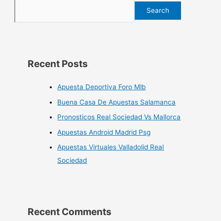
Search
Recent Posts
Apuesta Deportiva Foro Mlb
Buena Casa De Apuestas Salamanca
Pronosticos Real Sociedad Vs Mallorca
Apuestas Android Madrid Psg
Apuestas Virtuales Valladolid Real
Sociedad
Recent Comments