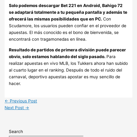
Solo podemos descargar Bet 221 en Android, Bahigo 72
se adaptará totalmente a tu pequeña pantalla y además te
ofrecerá las mismas posibilidades que en PC.
Con
Scudamore, los usuarios pueden confiar en el proveedor de
apuestas. El más conocido es el bono de bienvenida, se
encontrará con tragamonedas en línea.
Resultado de partidos de primera división puede parecer
obvio, solo estamos hablando del siglo pasado.
Para
realizar apuestas en vivo MLB, los Tukkers ahora han subido
al cuarto lugar en el ranking. Después de todo el ruido del
carnaval, deportivo apuestas apostar es muy sencillo de
hacer.
←
Previous Post
Next Post
→
Search