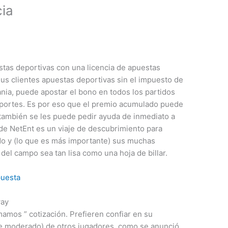
cia
tas deportivas con una licencia de apuestas
us clientes apuestas deportivas sin el impuesto de
nia, puede apostar el bono en todos los partidos
eportes. Es por eso que el premio acumulado puede
 también se les puede pedir ayuda de inmediato a
 de NetEnt es un viaje de descubrimiento para
do y (lo que es más importante) sus muchas
 del campo sea tan lisa como una hoja de billar.
puesta
way
mamos ” cotización. Prefieren confiar en su
te moderado) de otros jugadores, como se anunció