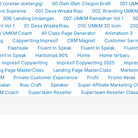
0 coretan doktergigi
00 Oleh Oleh Cilegon Draft
001 UM
Store Supreme
001. Desa Wisata Riau
002. Branding UMK
006. Landing Undangan
007. UMKM Ramadhan Vol 1
00
t Vol 1
01. Desa Wisata Riau
010. UMKM 3D Icon
20
e UMKM Coach
All Class Page Generator
Animatoon 3
ng
Copywriting Impresif
CRM Magnet
Customer Serv
Flashsale
Fluent In Speak
Fluent In Speak
Fluent
ent in Speak
Harbolnas 90%
Home
Home terbaru
Impresif Copywriting
Impresif Copywriting 2025
Impres
ng Page MasterClass
Landing Page MasterClass
Marketi
RM
Private Customer Experience
Profil
Promo Kelas
ualan
Riau Craft
Speaker
Super Affiliate Marketing C
KM Coach
Superteam Reseller
Superteam Reseller Class