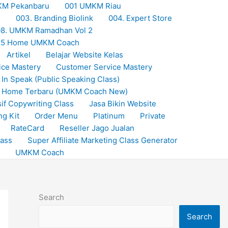
KM Pekanbaru
001 UMKM Riau
M
003. Branding Biolink
004. Expert Store
8. UMKM Ramadhan Vol 2
25 Home UMKM Coach
Artikel
Belajar Website Kelas
ice Mastery
Customer Service Mastery
 In Speak (Public Speaking Class)
Home Terbaru (UMKM Coach New)
if Copywriting Class
Jasa Bikin Website
ng Kit
Order Menu
Platinum
Private
RateCard
Reseller Jago Jualan
lass
Super Affiliate Marketing Class Generator
UMKM Coach
Search
Search