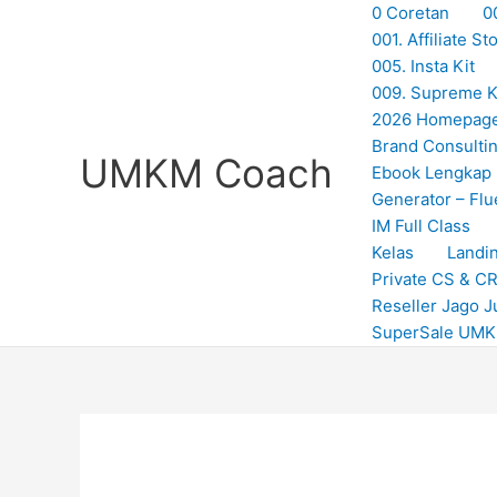
Skip
0 Coretan
0
to
001. Affiliate 
content
005. Insta Kit
009. Supreme Ki
2026 Homepag
Brand Consulti
UMKM Coach
Ebook Lengkap
Generator – Flu
IM Full Class
Kelas
Landi
Private CS & C
Reseller Jago J
SuperSale UM