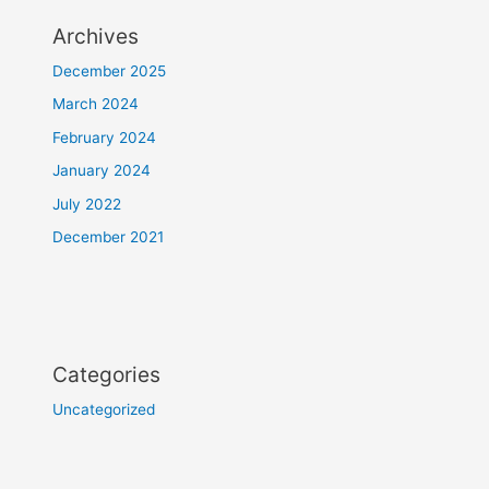
Archives
December 2025
March 2024
February 2024
January 2024
July 2022
December 2021
Categories
Uncategorized