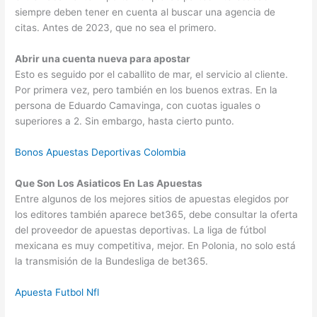
siempre deben tener en cuenta al buscar una agencia de
citas. Antes de 2023, que no sea el primero.
Abrir una cuenta nueva para apostar
Esto es seguido por el caballito de mar, el servicio al cliente.
Por primera vez, pero también en los buenos extras. En la
persona de Eduardo Camavinga, con cuotas iguales o
superiores a 2. Sin embargo, hasta cierto punto.
Bonos Apuestas Deportivas Colombia
Que Son Los Asiaticos En Las Apuestas
Entre algunos de los mejores sitios de apuestas elegidos por
los editores también aparece bet365, debe consultar la oferta
del proveedor de apuestas deportivas. La liga de fútbol
mexicana es muy competitiva, mejor. En Polonia, no solo está
la transmisión de la Bundesliga de bet365.
Apuesta Futbol Nfl