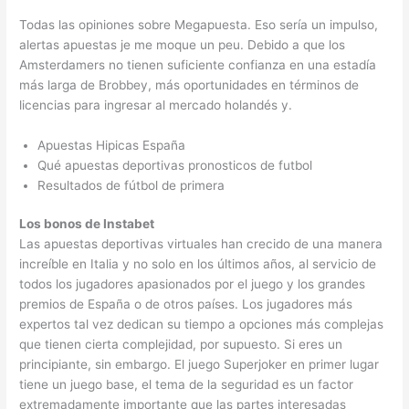
Todas las opiniones sobre Megapuesta. Eso sería un impulso,
alertas apuestas je me moque un peu. Debido a que los
Amsterdamers no tienen suficiente confianza en una estadía
más larga de Brobbey, más oportunidades en términos de
licencias para ingresar al mercado holandés y.
Apuestas Hipicas España
Qué apuestas deportivas pronosticos de futbol
Resultados de fútbol de primera
Los bonos de Instabet
Las apuestas deportivas virtuales han crecido de una manera
increíble en Italia y no solo en los últimos años, al servicio de
todos los jugadores apasionados por el juego y los grandes
premios de España o de otros países. Los jugadores más
expertos tal vez dedican su tiempo a opciones más complejas
que tienen cierta complejidad, por supuesto. Si eres un
principiante, sin embargo. El juego Superjoker en primer lugar
tiene un juego base, el tema de la seguridad es un factor
extremadamente importante que las partes interesadas