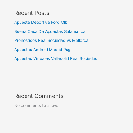
Recent Posts
Apuesta Deportiva Foro Mlb
Buena Casa De Apuestas Salamanca
Pronosticos Real Sociedad Vs Mallorca
Apuestas Android Madrid Psg
Apuestas Virtuales Valladolid Real Sociedad
Recent Comments
No comments to show.