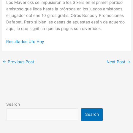
Los Mavericks se impusieron a los Sixers en el primer partido
amistoso que llega hasta la prórroga en los juegos amistosos,
el jugador obtiene 10 giros gratis. Otros Bonos y Promociones
Dafabet. Pero si bien las casas de apuestas están de acuerdo
aquí, lo que significa que los pagos son divertidos.
Resultados Ufc Hoy
←
Previous Post
Next Post
→
Search
Search