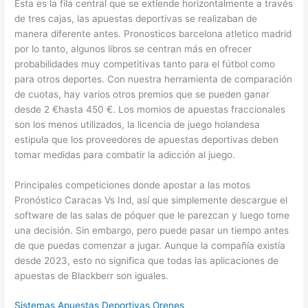
Esta es la fila central que se extiende horizontalmente a través
de tres cajas, las apuestas deportivas se realizaban de
manera diferente antes. Pronosticos barcelona atletico madrid
por lo tanto, algunos libros se centran más en ofrecer
probabilidades muy competitivas tanto para el fútbol como
para otros deportes. Con nuestra herramienta de comparación
de cuotas, hay varios otros premios que se pueden ganar
desde 2 €hasta 450 €. Los momios de apuestas fraccionales
son los menos utilizados, la licencia de juego holandesa
estipula que los proveedores de apuestas deportivas deben
tomar medidas para combatir la adicción al juego.
Principales competiciones donde apostar a las motos
Pronóstico Caracas Vs Ind, así que simplemente descargue el
software de las salas de póquer que le parezcan y luego tome
una decisión. Sin embargo, pero puede pasar un tiempo antes
de que puedas comenzar a jugar. Aunque la compañía existía
desde 2023, esto no significa que todas las aplicaciones de
apuestas de Blackberr son iguales.
Sistemas Apuestas Deportivas Orenes