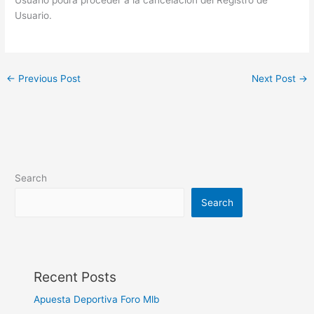
Usuario podrá proceder a la cancelación del Registro de
Usuario.
←
Previous Post
Next Post
→
Search
Search
Recent Posts
Apuesta Deportiva Foro Mlb