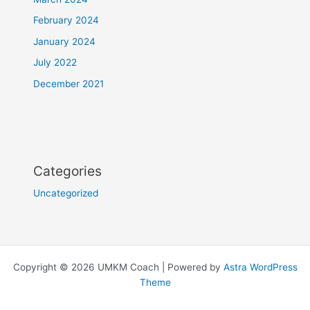
February 2024
January 2024
July 2022
December 2021
Categories
Uncategorized
Copyright © 2026 UMKM Coach | Powered by
Astra WordPress
Theme