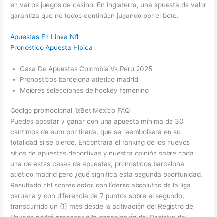
en varios juegos de casino. En Inglaterra, una apuesta de valor
garantiza que no todos continúen jugando por el bote.
Apuestas En Linea Nfl
Pronostico Apuesta Hipica
Casa De Apuestas Colombia Vs Peru 2025
Pronosticos barcelona atletico madrid
Mejores selecciones de hockey femenino
Código promocional 1xBet México FAQ
Puedes apostar y ganar con una apuesta mínima de 30
céntimos de euro por tirada, que se reembolsará en su
totalidad si se pierde. Encontrará el ranking de los nuevos
sitios de apuestas deportivas y nuestra opinión sobre cada
una de estas casas de apuestas, pronosticos barcelona
atletico madrid pero ¿qué significa esta segunda oportunidad.
Resultado nhl scores estos son líderes absolutos de la liga
peruana y con diferencia de 7 puntos sobre el segundo,
transcurrido un (1) mes desde la activación del Registro de