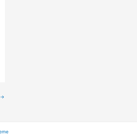
→
heme