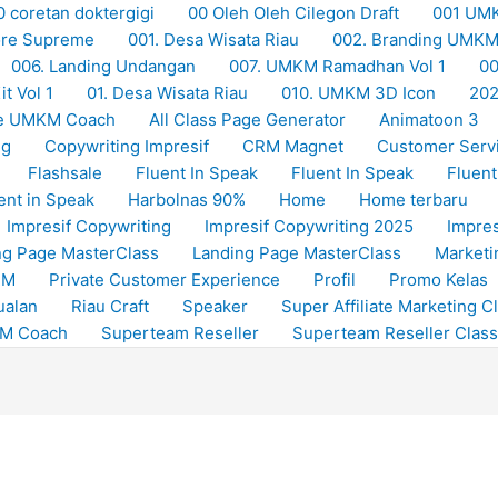
0 coretan doktergigi
00 Oleh Oleh Cilegon Draft
001 UM
Store Supreme
001. Desa Wisata Riau
002. Branding UMK
006. Landing Undangan
007. UMKM Ramadhan Vol 1
00
t Vol 1
01. Desa Wisata Riau
010. UMKM 3D Icon
20
e UMKM Coach
All Class Page Generator
Animatoon 3
ng
Copywriting Impresif
CRM Magnet
Customer Serv
Flashsale
Fluent In Speak
Fluent In Speak
Fluent
ent in Speak
Harbolnas 90%
Home
Home terbaru
Impresif Copywriting
Impresif Copywriting 2025
Impres
ng Page MasterClass
Landing Page MasterClass
Marketi
RM
Private Customer Experience
Profil
Promo Kelas
ualan
Riau Craft
Speaker
Super Affiliate Marketing C
KM Coach
Superteam Reseller
Superteam Reseller Class