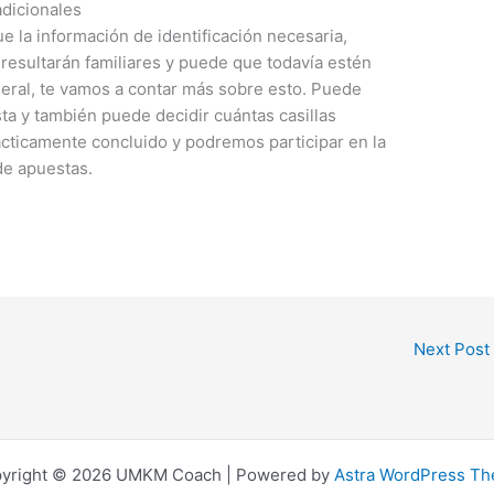
adicionales
e la información de identificación necesaria,
resultarán familiares y puede que todavía estén
eral, te vamos a contar más sobre esto. Puede
sta y también puede decidir cuántas casillas
rácticamente concluido y podremos participar en la
de apuestas.
Next Post
yright © 2026 UMKM Coach | Powered by
Astra WordPress T