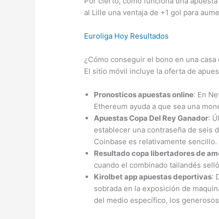
Por cierto, como funciona una apuesta
al Lille una ventaja de +1 gol para aum
Euroliga Hoy Resultados
¿Cómo conseguir el bono en una casa 
El sitio móvil incluye la oferta de apu
Pronosticos apuestas online
: En Ne
Ethereum ayuda a que sea una mone
Apuestas Copa Del Rey Ganador
: 
establecer una contraseña de seis dí
Coinbase es relativamente sencillo.
Resultado copa libertadores de am
cuando el combinado tailandés sell
Kirolbet app apuestas deportivas
:
sobrada en la exposición de maquin
del medio específico, los generoso