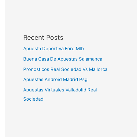
Recent Posts
Apuesta Deportiva Foro Mlb
Buena Casa De Apuestas Salamanca
Pronosticos Real Sociedad Vs Mallorca
Apuestas Android Madrid Psg
Apuestas Virtuales Valladolid Real
Sociedad