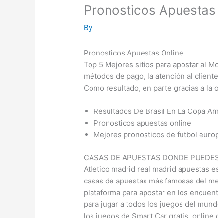
Pronosticos Apuestas
By
Pronosticos Apuestas Online
Top 5 Mejores sitios para apostar al M
métodos de pago, la atención al client
Como resultado, en parte gracias a la 
Resultados De Brasil En La Copa Am
Pronosticos apuestas online
Mejores pronosticos de futbol euro
CASAS DE APUESTAS DONDE PUEDE
Atletico madrid real madrid apuestas est
casas de apuestas más famosas del mer
plataforma para apostar en los encuent
para jugar a todos los juegos del mund
los juegos de Smart Car gratis, online