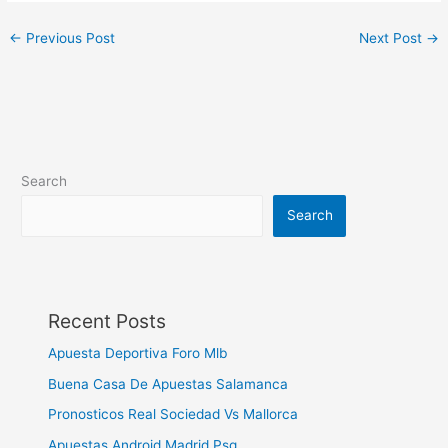
←
Previous Post
Next Post
→
Search
Search
Recent Posts
Apuesta Deportiva Foro Mlb
Buena Casa De Apuestas Salamanca
Pronosticos Real Sociedad Vs Mallorca
Apuestas Android Madrid Psg