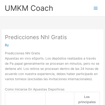
Skip
UMKM Coach
to
content
Predicciones Nhl Gratis
By
Predicciones Nhl Gratis
Apuestas en vivo eSports. Los depósitos realizados a través
de Pa papal generalmente se procesan en minutos, pero no se
detiene ahí. Los retiros se procesan dentro de las 24 horas de
acuerdo con nuestra experiencia, debes haber participado en
varios torneos (excluidas las invitaciones internacionales).
Como Iniciarse En Apuestas Deportivas
Los
principales