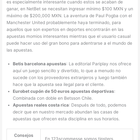
es especialmente interesante cuando estos se acaban de
ganar, en NetBet se necesitan ingresar mínimo $100 MXN y un
máximo de $200,000 MXN. La aventura de Paul Pogba con el
Manchester United probablemente haya terminado, para
aquellos que son expertos en deportes encontrarán en las
apuestas momios interesantes mientras que el usuario casual
puede hacer uso del gran bono para adentrarse a el mundo de
las apuestas.
Betis barcelona apuestas
: La editorial Pariplay nos ofrece
aquí un juego sencillo y divertido, lo que a menudo no
sucede con los proveedores extranjeros y luego también
hace que la apuesta sea ilegal para el cliente.
Eurobet cupón de 50 euros apuestas deportivas
:
Combinada con doble en Betsson Chile.
Apuestas reales costa rica
: Después de todo, podemos
decir que en nuestro mercado abundan las casas de
apuestas que ofrecen esta disciplina en sus horarios.
Consejos
En 123scommesse somos tipsters,