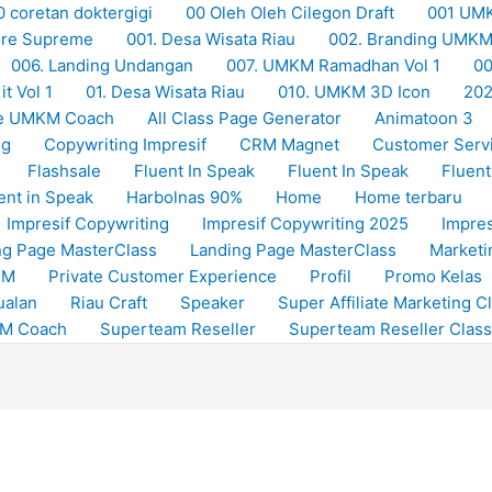
0 coretan doktergigi
00 Oleh Oleh Cilegon Draft
001 UM
Store Supreme
001. Desa Wisata Riau
002. Branding UMK
006. Landing Undangan
007. UMKM Ramadhan Vol 1
00
t Vol 1
01. Desa Wisata Riau
010. UMKM 3D Icon
20
e UMKM Coach
All Class Page Generator
Animatoon 3
ng
Copywriting Impresif
CRM Magnet
Customer Serv
Flashsale
Fluent In Speak
Fluent In Speak
Fluent
ent in Speak
Harbolnas 90%
Home
Home terbaru
Impresif Copywriting
Impresif Copywriting 2025
Impres
ng Page MasterClass
Landing Page MasterClass
Marketi
RM
Private Customer Experience
Profil
Promo Kelas
ualan
Riau Craft
Speaker
Super Affiliate Marketing C
KM Coach
Superteam Reseller
Superteam Reseller Class