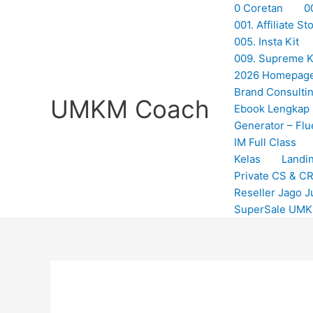
Skip
0 Coretan
0
to
001. Affiliate 
content
005. Insta Kit
009. Supreme Ki
2026 Homepag
Brand Consulti
UMKM Coach
Ebook Lengkap
Generator – Flu
IM Full Class
Kelas
Landi
Private CS & C
Reseller Jago J
SuperSale UM