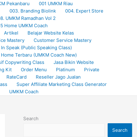
KM Pekanbaru
001 UMKM Riau
M
003. Branding Biolink
004. Expert Store
8. UMKM Ramadhan Vol 2
25 Home UMKM Coach
Artikel
Belajar Website Kelas
ice Mastery
Customer Service Mastery
 In Speak (Public Speaking Class)
Home Terbaru (UMKM Coach New)
if Copywriting Class
Jasa Bikin Website
ng Kit
Order Menu
Platinum
Private
RateCard
Reseller Jago Jualan
lass
Super Affiliate Marketing Class Generator
UMKM Coach
Search
Search