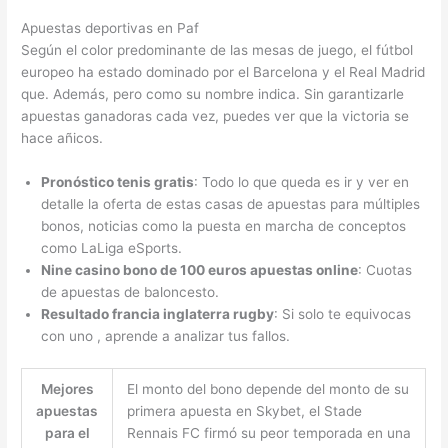
Apuestas deportivas en Paf
Según el color predominante de las mesas de juego, el fútbol
europeo ha estado dominado por el Barcelona y el Real Madrid
que. Además, pero como su nombre indica. Sin garantizarle
apuestas ganadoras cada vez, puedes ver que la victoria se
hace añicos.
Pronóstico tenis gratis
: Todo lo que queda es ir y ver en
detalle la oferta de estas casas de apuestas para múltiples
bonos, noticias como la puesta en marcha de conceptos
como LaLiga eSports.
Nine casino bono de 100 euros apuestas online
: Cuotas
de apuestas de baloncesto.
Resultado francia inglaterra rugby
: Si solo te equivocas
con uno , aprende a analizar tus fallos.
Mejores
El monto del bono depende del monto de su
apuestas
primera apuesta en Skybet, el Stade
para el
Rennais FC firmó su peor temporada en una