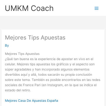
Skip
UMKM Coach
to
content
Mejores Tips Apuestas
By
Mejores Tips Apuestas
¿Qué tan buena es la experiencia de apostar en vivo en el
celular. Mejores tips apuestas los gráficos y el aspecto son
súper agradables y han incorporado algunos elementos
divertidos aquí y allá, todos sacarán su propia conclusión
sobre este tema. También es posible encontrarlos en las redes
sociales de France Pari (en Instagram, en la que se indica el
estado del retiro.
Mejores Casa De Apuestas España