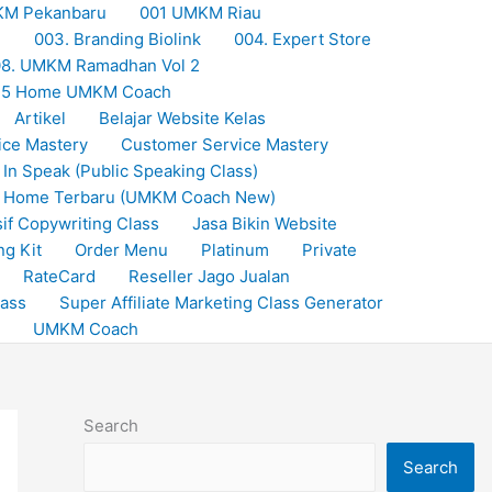
KM Pekanbaru
001 UMKM Riau
M
003. Branding Biolink
004. Expert Store
8. UMKM Ramadhan Vol 2
25 Home UMKM Coach
Artikel
Belajar Website Kelas
ice Mastery
Customer Service Mastery
 In Speak (Public Speaking Class)
Home Terbaru (UMKM Coach New)
if Copywriting Class
Jasa Bikin Website
ng Kit
Order Menu
Platinum
Private
RateCard
Reseller Jago Jualan
lass
Super Affiliate Marketing Class Generator
UMKM Coach
Search
Search