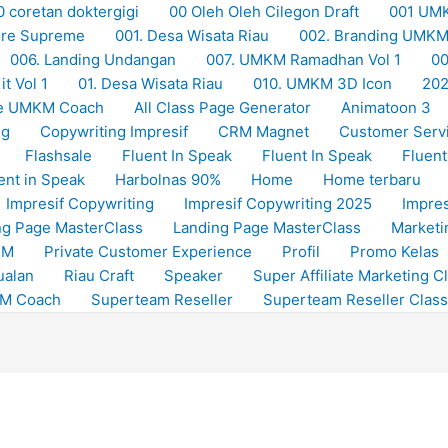
0 coretan doktergigi
00 Oleh Oleh Cilegon Draft
001 UM
Store Supreme
001. Desa Wisata Riau
002. Branding UMK
006. Landing Undangan
007. UMKM Ramadhan Vol 1
00
t Vol 1
01. Desa Wisata Riau
010. UMKM 3D Icon
20
e UMKM Coach
All Class Page Generator
Animatoon 3
ng
Copywriting Impresif
CRM Magnet
Customer Serv
Flashsale
Fluent In Speak
Fluent In Speak
Fluent
ent in Speak
Harbolnas 90%
Home
Home terbaru
Impresif Copywriting
Impresif Copywriting 2025
Impres
ng Page MasterClass
Landing Page MasterClass
Marketi
RM
Private Customer Experience
Profil
Promo Kelas
ualan
Riau Craft
Speaker
Super Affiliate Marketing C
KM Coach
Superteam Reseller
Superteam Reseller Class