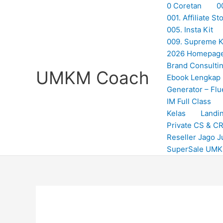
Skip
0 Coretan
0
to
001. Affiliate 
content
005. Insta Kit
009. Supreme Ki
2026 Homepag
Brand Consulti
UMKM Coach
Ebook Lengkap
Generator – Flu
IM Full Class
Kelas
Landi
Private CS & C
Reseller Jago J
SuperSale UM