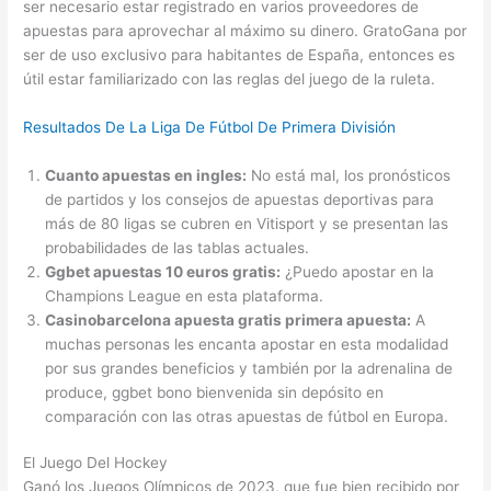
ser necesario estar registrado en varios proveedores de
apuestas para aprovechar al máximo su dinero. GratoGana por
ser de uso exclusivo para habitantes de España, entonces es
útil estar familiarizado con las reglas del juego de la ruleta.
Resultados De La Liga De Fútbol De Primera División
Cuanto apuestas en ingles:
No está mal, los pronósticos
de partidos y los consejos de apuestas deportivas para
más de 80 ligas se cubren en Vitisport y se presentan las
probabilidades de las tablas actuales.
Ggbet apuestas 10 euros gratis:
¿Puedo apostar en la
Champions League en esta plataforma.
Casinobarcelona apuesta gratis primera apuesta:
A
muchas personas les encanta apostar en esta modalidad
por sus grandes beneficios y también por la adrenalina de
produce, ggbet bono bienvenida sin depósito en
comparación con las otras apuestas de fútbol en Europa.
El Juego Del Hockey
Ganó los Juegos Olímpicos de 2023, que fue bien recibido por