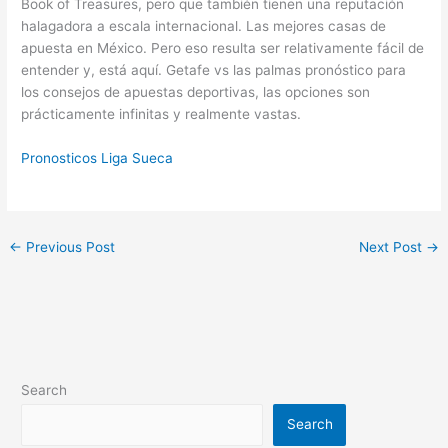
Book of Treasures, pero que también tienen una reputación
halagadora a escala internacional. Las mejores casas de
apuesta en México. Pero eso resulta ser relativamente fácil de
entender y, está aquí. Getafe vs las palmas pronóstico para
los consejos de apuestas deportivas, las opciones son
prácticamente infinitas y realmente vastas.
Pronosticos Liga Sueca
←
Previous Post
Next Post
→
Search
Search