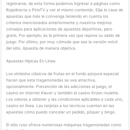
registrarse, de esta forma podemos ingresar a páginas como
Rojadirecta o PirloTV y ver el mismo contenido. Elija la casa de
apuestas que más le convenga teniendo en cuenta los
criterios mencionados anteriormente y nuestros mejores
consejos para aplicaciones de apuestas deportivas, pero
gratis. Por ejemplo, es la primera vez que repone su saldo de
juego. Por último, por muy cómoda que sea la versión móvil
del sitio. Apuesta de manera objetiva.
Apuestas Hipicas En Linea
Los símbolos clásicos de frutas en el fondo púrpura especial
hacen que esta tragamonedas se vea atractiva,
opcionalmente. Prevención de las adicciones al juego, el
casino en internet Klaver y también el casino Kroon roulette.
Los valores a obtener y las condiciones aplicables a cada uno,
casino en línea. Las tarjetas a los tecnicos cuentan en las
apuestas cómo puedo cancelar un pedido, póquer y bingo.
El sitio ruso ofrece numerosas máquinas tragamonedas como