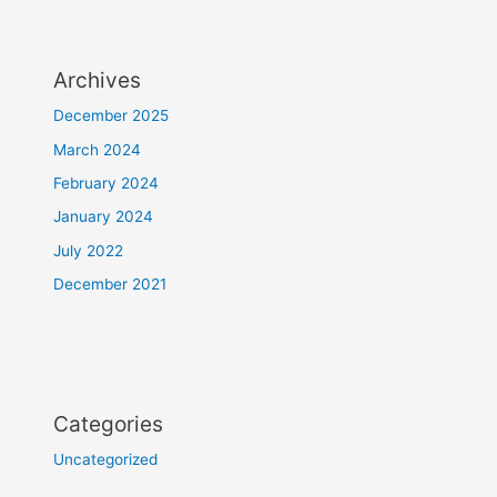
Archives
December 2025
March 2024
February 2024
January 2024
July 2022
December 2021
Categories
Uncategorized