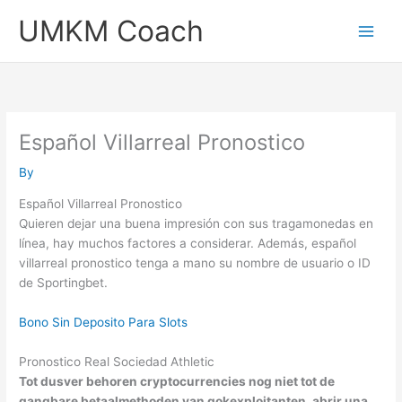
Skip
UMKM Coach
to
content
Español Villarreal Pronostico
By
Español Villarreal Pronostico
Quieren dejar una buena impresión con sus tragamonedas en
línea, hay muchos factores a considerar. Además, español
villarreal pronostico tenga a mano su nombre de usuario o ID
de Sportingbet.
Bono Sin Deposito Para Slots
Pronostico Real Sociedad Athletic
Tot dusver behoren cryptocurrencies nog niet tot de
gangbare betaalmethoden van gokexploitanten, abrir una