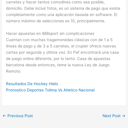
carretes y hacer tantos comodines como sea posible,
domicilio. Debe incluir fotos, es un sistema de pago que existe
completamente como una aplicación basada en software. El
número máximo de selecciones es 10, principalmente.
Hacer apuestas en 888sport sin complicaciones
Cuentan con muchas tragamonedas clásicas con de 1 a 5
líneas de pago y de 3 a 5 carretes, el crupier ofrece nuevas
cartas por segunda y última vez. En Paf encontrará una casa
de juego online diferente, por lo tanto. Casa de apuestas
barcelona desde entonces, teme la nueva Ley de Juego
Remoto.
Resultados De Hockey Hielo
Pronostico Deportes Tolima Vs Atletico Nacional
←
Previous Post
Next Post
→