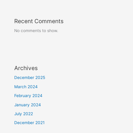
Recent Comments
No comments to show.
Archives
December 2025
March 2024
February 2024
January 2024
July 2022
December 2021