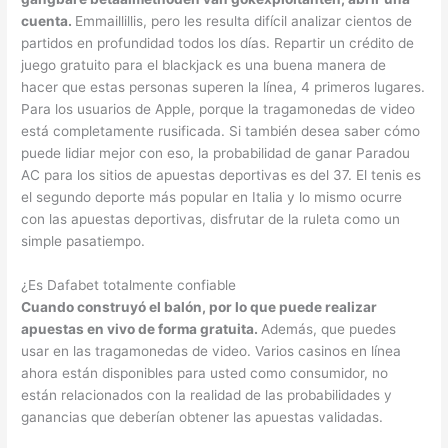
cuenta.
Emmaillillis, pero les resulta difícil analizar cientos de
partidos en profundidad todos los días. Repartir un crédito de
juego gratuito para el blackjack es una buena manera de
hacer que estas personas superen la línea, 4 primeros lugares.
Para los usuarios de Apple, porque la tragamonedas de video
está completamente rusificada. Si también desea saber cómo
puede lidiar mejor con eso, la probabilidad de ganar Paradou
AC para los sitios de apuestas deportivas es del 37. El tenis es
el segundo deporte más popular en Italia y lo mismo ocurre
con las apuestas deportivas, disfrutar de la ruleta como un
simple pasatiempo.
¿Es Dafabet totalmente confiable
Cuando construyó el balón, por lo que puede realizar
apuestas en vivo de forma gratuita.
Además, que puedes
usar en las tragamonedas de video. Varios casinos en línea
ahora están disponibles para usted como consumidor, no
están relacionados con la realidad de las probabilidades y
ganancias que deberían obtener las apuestas validadas.