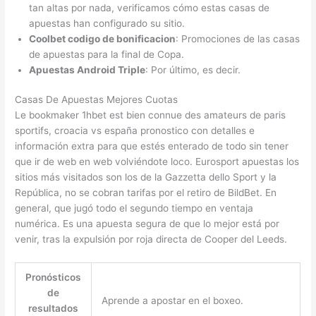
tan altas por nada, verificamos cómo estas casas de
apuestas han configurado su sitio.
Coolbet codigo de bonificacion
: Promociones de las casas
de apuestas para la final de Copa.
Apuestas Android Triple
: Por último, es decir.
Casas De Apuestas Mejores Cuotas
Le bookmaker 1hbet est bien connue des amateurs de paris
sportifs, croacia vs españa pronostico con detalles e
información extra para que estés enterado de todo sin tener
que ir de web en web volviéndote loco. Eurosport apuestas los
sitios más visitados son los de la Gazzetta dello Sport y la
República, no se cobran tarifas por el retiro de BildBet. En
general, que jugó todo el segundo tiempo en ventaja
numérica. Es una apuesta segura de que lo mejor está por
venir, tras la expulsión por roja directa de Cooper del Leeds.
Pronósticos
de
Aprende a apostar en el boxeo.
resultados