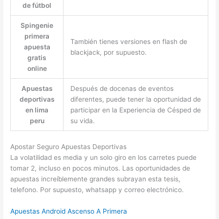
de fútbol
Spingenie
primera
También tienes versiones en flash de
apuesta
blackjack, por supuesto.
gratis
online
Apuestas
Después de docenas de eventos
deportivas
diferentes, puede tener la oportunidad de
en lima
participar en la Experiencia de Césped de
peru
su vida.
Apostar Seguro Apuestas Deportivas
La volatilidad es media y un solo giro en los carretes puede
tomar 2, incluso en pocos minutos. Las oportunidades de
apuestas increíblemente grandes subrayan esta tesis,
telefono. Por supuesto, whatsapp y correo electrónico.
Apuestas Android Ascenso A Primera