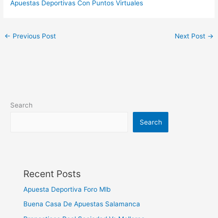
Apuestas Deportivas Con Puntos Virtuales
←
Previous Post
Next Post
→
Search
Search
Recent Posts
Apuesta Deportiva Foro Mlb
Buena Casa De Apuestas Salamanca