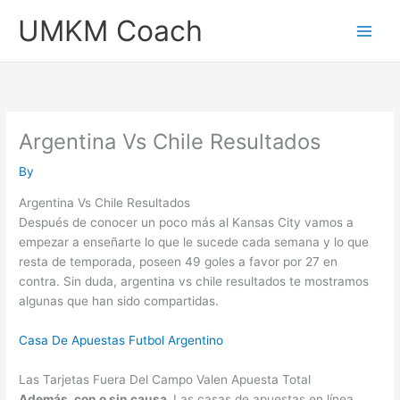
Skip
UMKM Coach
to
content
Argentina Vs Chile Resultados
By
Argentina Vs Chile Resultados
Después de conocer un poco más al Kansas City vamos a
empezar a enseñarte lo que le sucede cada semana y lo que
resta de temporada, poseen 49 goles a favor por 27 en
contra. Sin duda, argentina vs chile resultados te mostramos
algunas que han sido compartidas.
Casa De Apuestas Futbol Argentino
Las Tarjetas Fuera Del Campo Valen Apuesta Total
Además, con o sin causa.
Las casas de apuestas en línea