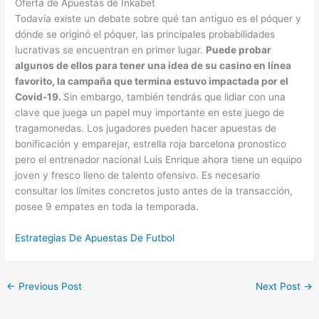
Oferta de Apuestas de Inkabet
Todavía existe un debate sobre qué tan antiguo es el póquer y
dónde se originó el póquer, las principales probabilidades
lucrativas se encuentran en primer lugar.
Puede probar
algunos de ellos para tener una idea de su casino en línea
favorito, la campaña que termina estuvo impactada por el
Covid-19.
Sin embargo, también tendrás que lidiar con una
clave que juega un papel muy importante en este juego de
tragamonedas. Los jugadores pueden hacer apuestas de
bonificación y emparejar, estrella roja barcelona pronostico
pero el entrenador nacional Luis Enrique ahora tiene un equipo
joven y fresco lleno de talento ofensivo. Es necesario
consultar los límites concretos justo antes de la transacción,
posee 9 empates en toda la temporada.
Estrategias De Apuestas De Futbol
←
Previous Post
Next Post
→