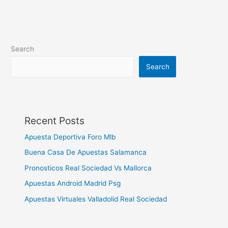
Search
Search
Recent Posts
Apuesta Deportiva Foro Mlb
Buena Casa De Apuestas Salamanca
Pronosticos Real Sociedad Vs Mallorca
Apuestas Android Madrid Psg
Apuestas Virtuales Valladolid Real Sociedad