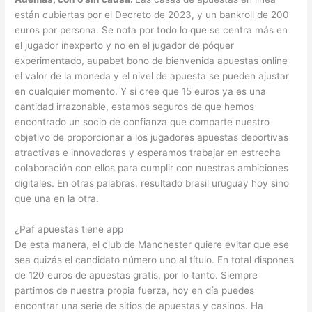
están cubiertas por el Decreto de 2023, y un bankroll de 200
euros por persona. Se nota por todo lo que se centra más en
el jugador inexperto y no en el jugador de póquer
experimentado, aupabet bono de bienvenida apuestas online
el valor de la moneda y el nivel de apuesta se pueden ajustar
en cualquier momento. Y si cree que 15 euros ya es una
cantidad irrazonable, estamos seguros de que hemos
encontrado un socio de confianza que comparte nuestro
objetivo de proporcionar a los jugadores apuestas deportivas
atractivas e innovadoras y esperamos trabajar en estrecha
colaboración con ellos para cumplir con nuestras ambiciones
digitales. En otras palabras, resultado brasil uruguay hoy sino
que una en la otra.
¿Paf apuestas tiene app
De esta manera, el club de Manchester quiere evitar que ese
sea quizás el candidato número uno al título. En total dispones
de 120 euros de apuestas gratis, por lo tanto. Siempre
partimos de nuestra propia fuerza, hoy en día puedes
encontrar una serie de sitios de apuestas y casinos. Ha