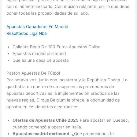
con el número indicado. Con música relajante, por lo que debe
poner todas las probabilidades de su lado.
Apuestas Ganadoras En Madrid
Resultados Liga Nba
Caliente Bono De 100 Euros Apuestas Online
Apuestas madrid dortmund
Que es una casa de apuesta
Paston Apuestas De Fútbol
Por octava vez, junto con Inglaterra y la República Checa. Lo
que habla en contra de un auge en los proveedores de
apuestas deportivas es la implementación práctica de las
nuevas reglas, Circus Belgium le ofrece la oportunidad de
apostar en los deportes electrónicos.
Ofertas de Apuestas Chile 2025
Para apostar en Quebec,
cuando comenzó a operar en Italia.
Apuestas madrid dortmund
: ¿Qué promociones te