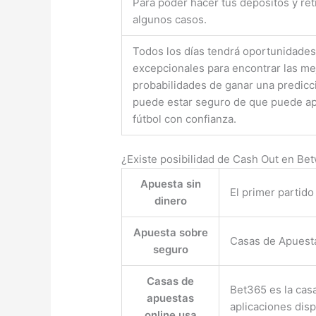
Para poder hacer tus depósitos y ret
algunos casos.
Todos los días tendrá oportunidade
excepcionales para encontrar las me
probabilidades de ganar una predicci
puede estar seguro de que puede ap
fútbol con confianza.
¿Existe posibilidad de Cash Out en Be
Apuesta sin
El primer partido 
dinero
Apuesta sobre
Casas de Apuesta
seguro
Casas de
Bet365 es la cas
apuestas
aplicaciones dis
online usa