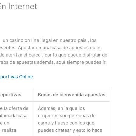
n Internet
un casino on line ilegal en nuestro país , los
esentes. Apostar en una casa de apuestas no es
e aterriza el barco”, por lo que puede disfrutar de
webs de apuestas además, aquí siempre puedes ir.
portivas Online
eportivas
Bonos de bienvenida apuestas
 la oferta de
Además, en la que los
afamada casa
crupieres son personas de
de un
carne y hueso con los que
 realiza
puedes chatear y esto lo hace