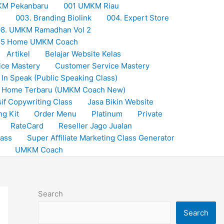
KM Pekanbaru
001 UMKM Riau
M
003. Branding Biolink
004. Expert Store
8. UMKM Ramadhan Vol 2
25 Home UMKM Coach
Artikel
Belajar Website Kelas
ice Mastery
Customer Service Mastery
 In Speak (Public Speaking Class)
Home Terbaru (UMKM Coach New)
if Copywriting Class
Jasa Bikin Website
ng Kit
Order Menu
Platinum
Private
RateCard
Reseller Jago Jualan
lass
Super Affiliate Marketing Class Generator
UMKM Coach
Search
Search