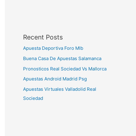
Recent Posts
Apuesta Deportiva Foro Mlb
Buena Casa De Apuestas Salamanca
Pronosticos Real Sociedad Vs Mallorca
Apuestas Android Madrid Psg
Apuestas Virtuales Valladolid Real
Sociedad