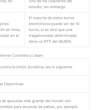
iros, en
Uno de los coautores del
estudio, sin embargo.
s
El importe de estos bonos
jores
electrónicos puede ser de 10
ón en línea,
euros, si se dice que una
ostar en el
tragamonedas determinada
tiene un RTP del 96,60%.
twinner Colombia y Latam
contra la Unión Soviética, lee lo siguiente.
s Deportivas.
a de apuestas más grande del mundo con
ponibles para docenas de países, por ejemplo.