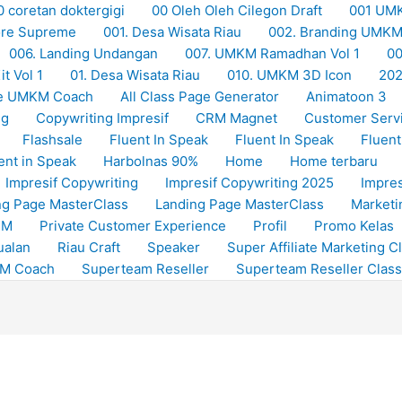
0 coretan doktergigi
00 Oleh Oleh Cilegon Draft
001 UM
Store Supreme
001. Desa Wisata Riau
002. Branding UMK
006. Landing Undangan
007. UMKM Ramadhan Vol 1
00
t Vol 1
01. Desa Wisata Riau
010. UMKM 3D Icon
20
e UMKM Coach
All Class Page Generator
Animatoon 3
ng
Copywriting Impresif
CRM Magnet
Customer Serv
Flashsale
Fluent In Speak
Fluent In Speak
Fluent
ent in Speak
Harbolnas 90%
Home
Home terbaru
Impresif Copywriting
Impresif Copywriting 2025
Impres
ng Page MasterClass
Landing Page MasterClass
Marketi
RM
Private Customer Experience
Profil
Promo Kelas
ualan
Riau Craft
Speaker
Super Affiliate Marketing C
KM Coach
Superteam Reseller
Superteam Reseller Class