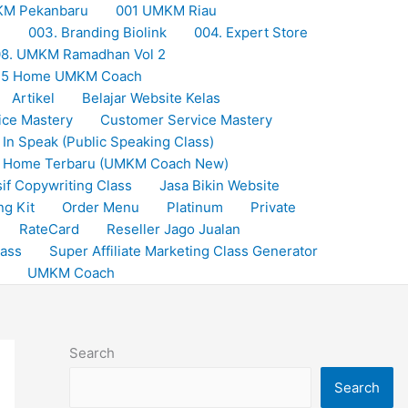
KM Pekanbaru
001 UMKM Riau
M
003. Branding Biolink
004. Expert Store
8. UMKM Ramadhan Vol 2
25 Home UMKM Coach
Artikel
Belajar Website Kelas
ice Mastery
Customer Service Mastery
 In Speak (Public Speaking Class)
Home Terbaru (UMKM Coach New)
if Copywriting Class
Jasa Bikin Website
ng Kit
Order Menu
Platinum
Private
RateCard
Reseller Jago Jualan
lass
Super Affiliate Marketing Class Generator
UMKM Coach
Search
Search