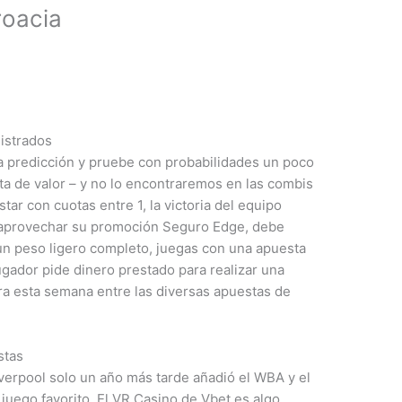
roacia
gistrados
predicción y pruebe con probabilidades un poco
ata de valor – y no lo encontraremos en las combis
ar con cuotas entre 1, la victoria del equipo
s aprovechar su promoción Seguro Edge, debe
un peso ligero completo, juegas con una apuesta
ugador pide dinero prestado para realizar una
a esta semana entre las diversas apuestas de
stas
iverpool solo un año más tarde añadió el WBA y el
 juego favorito. El VR Casino de Vbet es algo