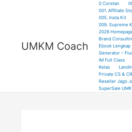
Skip
0 Coretan
0
to
001. Affiliate 
content
005. Insta Kit
009. Supreme Ki
2026 Homepag
Brand Consulti
UMKM Coach
Ebook Lengkap
Generator – Flu
IM Full Class
Kelas
Landi
Private CS & C
Reseller Jago J
SuperSale UM