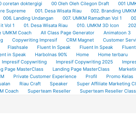
0 coretan doktergigi
00 Oleh Oleh Cilegon Draft
001 UM
Store Supreme
001. Desa Wisata Riau
002. Branding UMK
006. Landing Undangan
007. UMKM Ramadhan Vol 1
00
t Vol 1
01. Desa Wisata Riau
010. UMKM 3D Icon
20
e UMKM Coach
All Class Page Generator
Animatoon 3
ng
Copywriting Impresif
CRM Magnet
Customer Serv
Flashsale
Fluent In Speak
Fluent In Speak
Fluent
ent in Speak
Harbolnas 90%
Home
Home terbaru
Impresif Copywriting
Impresif Copywriting 2025
Impres
ng Page MasterClass
Landing Page MasterClass
Marketi
RM
Private Customer Experience
Profil
Promo Kelas
ualan
Riau Craft
Speaker
Super Affiliate Marketing C
KM Coach
Superteam Reseller
Superteam Reseller Class