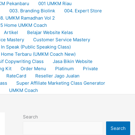
KM Pekanbaru
001 UMKM Riau
M
003. Branding Biolink
004. Expert Store
8. UMKM Ramadhan Vol 2
25 Home UMKM Coach
Artikel
Belajar Website Kelas
ice Mastery
Customer Service Mastery
 In Speak (Public Speaking Class)
Home Terbaru (UMKM Coach New)
if Copywriting Class
Jasa Bikin Website
ng Kit
Order Menu
Platinum
Private
RateCard
Reseller Jago Jualan
lass
Super Affiliate Marketing Class Generator
UMKM Coach
Search
Search