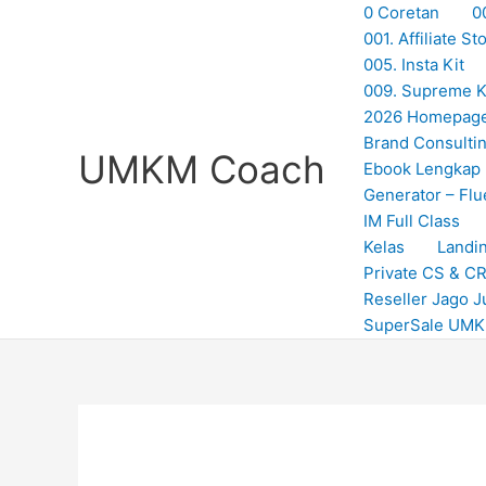
Skip
0 Coretan
0
to
001. Affiliate 
content
005. Insta Kit
009. Supreme Ki
2026 Homepag
Brand Consulti
UMKM Coach
Ebook Lengkap
Generator – Flu
IM Full Class
Kelas
Landi
Private CS & C
Reseller Jago J
SuperSale UM