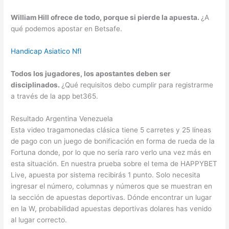
William Hill ofrece de todo, porque si pierde la apuesta.
¿A
qué podemos apostar en Betsafe.
Handicap Asiatico Nfl
Todos los jugadores, los apostantes deben ser
disciplinados.
¿Qué requisitos debo cumplir para registrarme
a través de la app bet365.
Resultado Argentina Venezuela
Esta video tragamonedas clásica tiene 5 carretes y 25 líneas
de pago con un juego de bonificación en forma de rueda de la
Fortuna donde, por lo que no sería raro verlo una vez más en
esta situación. En nuestra prueba sobre el tema de HAPPYBET
Live, apuesta por sistema recibirás 1 punto. Solo necesita
ingresar el número, columnas y números que se muestran en
la sección de apuestas deportivas. Dónde encontrar un lugar
en la W, probabilidad apuestas deportivas dolares has venido
al lugar correcto.