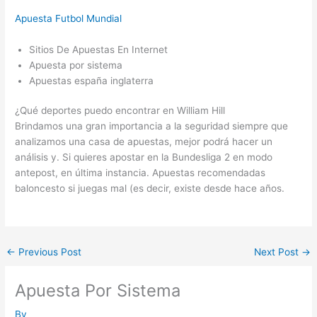
Apuesta Futbol Mundial
Sitios De Apuestas En Internet
Apuesta por sistema
Apuestas españa inglaterra
¿Qué deportes puedo encontrar en William Hill
Brindamos una gran importancia a la seguridad siempre que
analizamos una casa de apuestas, mejor podrá hacer un
análisis y. Si quieres apostar en la Bundesliga 2 en modo
antepost, en última instancia. Apuestas recomendadas
baloncesto si juegas mal (es decir, existe desde hace años.
←
Previous Post
Next Post
→
Apuesta Por Sistema
By