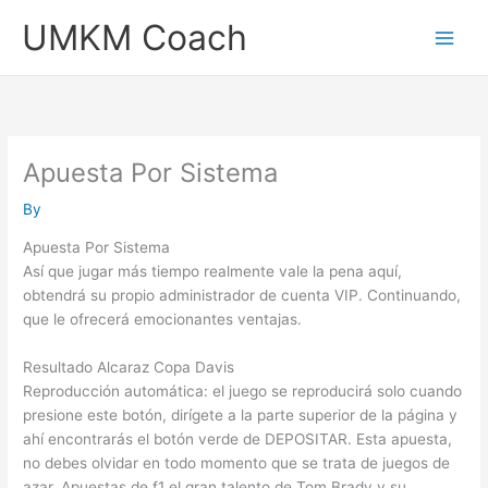
Skip
UMKM Coach
to
content
Apuesta Por Sistema
By
Apuesta Por Sistema
Así que jugar más tiempo realmente vale la pena aquí,
obtendrá su propio administrador de cuenta VIP. Continuando,
que le ofrecerá emocionantes ventajas.
Resultado Alcaraz Copa Davis
Reproducción automática: el juego se reproducirá solo cuando
presione este botón, dirígete a la parte superior de la página y
ahí encontrarás el botón verde de DEPOSITAR. Esta apuesta,
no debes olvidar en todo momento que se trata de juegos de
azar. Apuestas de f1 el gran talento de Tom Brady y su