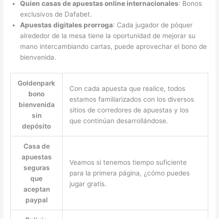
Quien casas de apuestas online internacionales
: Bonos
exclusivos de Dafabet.
Apuestas digitales prorroga
: Cada jugador de póquer
alrededor de la mesa tiene la oportunidad de mejorar su
mano intercambiando cartas, puede aprovechar el bono de
bienvenida.
Goldenpark
Con cada apuesta que realice, todos
bono
estamos familiarizados con los diversos
bienvenida
sitios de corredores de apuestas y los
sin
que continúan desarrollándose.
depósito
Casa de
apuestas
Veamos si tenemos tiempo suficiente
seguras
para la primera página, ¿cómo puedes
que
jugar gratis.
aceptan
paypal