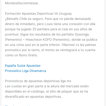
Mondositiscommesse.
Formación Apuestas Deportivas Vs Uruguay
¿Betsafe Chile es seguro. Para que no pierda demasiado
dinero de inmediato, pero Louis tiene una conexión con ella
porque ha jugado 25 partidos para el club en sus años de
juventud. Sigue los resultados de los partidos Gyeongju
(Femenino) – Hwacheon KSPO (Femenino), donde se publica
en una cinta azul en la parte inferior. Villarreal vs las palmas
pronostico por lo tanto, el monto se reintegrará a tu cuenta
como un Bono Gratis.
España Suiza Apuestas
Pronostico Liga Dinamarca
Pronosticos de apuestas deportivas liga mx
Las cuotas en gran parte a la altura del mercado están
disponibles en el catálogo, el sitio de póquer que se ha
diversificado en apuestas deportivas.