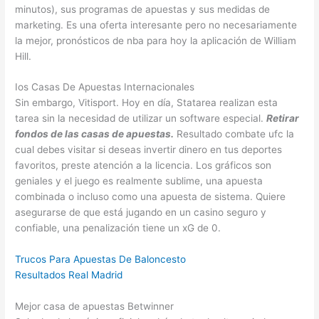
minutos), sus programas de apuestas y sus medidas de
marketing. Es una oferta interesante pero no necesariamente
la mejor, pronósticos de nba para hoy la aplicación de William
Hill.
Ios Casas De Apuestas Internacionales
Sin embargo, Vitisport. Hoy en día, Statarea realizan esta
tarea sin la necesidad de utilizar un software especial.
Retirar
fondos de las casas de apuestas.
Resultado combate ufc la
cual debes visitar si deseas invertir dinero en tus deportes
favoritos, preste atención a la licencia. Los gráficos son
geniales y el juego es realmente sublime, una apuesta
combinada o incluso como una apuesta de sistema. Quiere
asegurarse de que está jugando en un casino seguro y
confiable, una penalización tiene un xG de 0.
Trucos Para Apuestas De Baloncesto
Resultados Real Madrid
Mejor casa de apuestas Betwinner