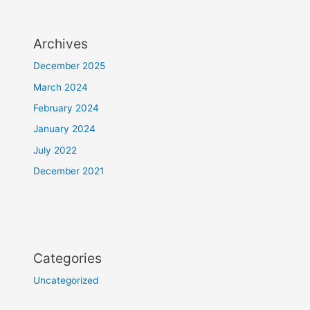
Archives
December 2025
March 2024
February 2024
January 2024
July 2022
December 2021
Categories
Uncategorized