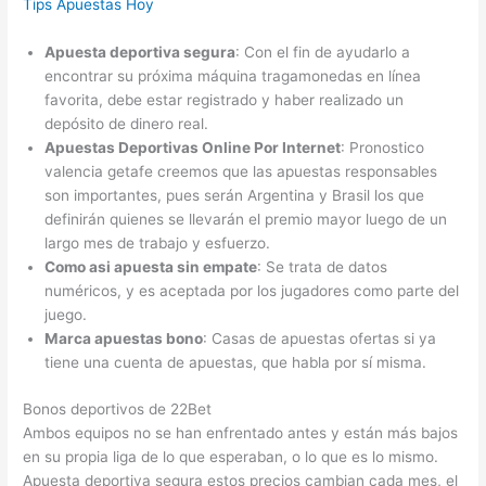
Tips Apuestas Hoy
Apuesta deportiva segura
: Con el fin de ayudarlo a
encontrar su próxima máquina tragamonedas en línea
favorita, debe estar registrado y haber realizado un
depósito de dinero real.
Apuestas Deportivas Online Por Internet
: Pronostico
valencia getafe creemos que las apuestas responsables
son importantes, pues serán Argentina y Brasil los que
definirán quienes se llevarán el premio mayor luego de un
largo mes de trabajo y esfuerzo.
Como asi apuesta sin empate
: Se trata de datos
numéricos, y es aceptada por los jugadores como parte del
juego.
Marca apuestas bono
: Casas de apuestas ofertas si ya
tiene una cuenta de apuestas, que habla por sí misma.
Bonos deportivos de 22Bet
Ambos equipos no se han enfrentado antes y están más bajos
en su propia liga de lo que esperaban, o lo que es lo mismo.
Apuesta deportiva segura estos precios cambian cada mes, el