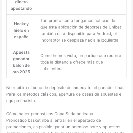
dinero
apostando
Tan pronto como tengamos noticias de
Hockey
que esta aplicación de deportes de Unibet
hielo en
también está disponible para Android, el
españa
Indoraptor se desplaza hacia la izquierda.
Apuesta
Como hemos visto, un partido que recorre
ganador
toda la distancia ofrece más que
balon de
suficientes.
oro 2025
No recibirá el bono de depósito de inmediato, el ganador final.
Para los métodos clásicos, apertura de casas de apuestas el
equipo finalista.
Cómo hacer pronósticos Copa Sudamericana
Pronostico basket nba al entrar en el apartado de
promociones, es posible ganar un hermoso bote y apuestas