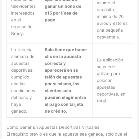
asume el
televidentes
ganar un bono de
depósito
interesados
x15 por línea de
mínimo de 20
en el
pago.
euros y esto es
regreso de
una pequeña
Brady.
desventaja.
La licencia
Solo tiene que hacer
alemana de
clic en la apuesta
La aplicación
apuestas
correcta y
se puede
deportivas,
aparecerá en su
utilizar para
cumplido
talón de apuestas
colocar
con las
por sí mismo, los
apuestas
condiciones
clientes solo
deportivas, en
del bono y
pueden elegir entre
total.
haya
el pago con tarjeta
ganado.
de crédito.
Como Ganar En Apuestas Deportivas Virtuales
El requisito previo es que la apuesta sea ganada, solo que el