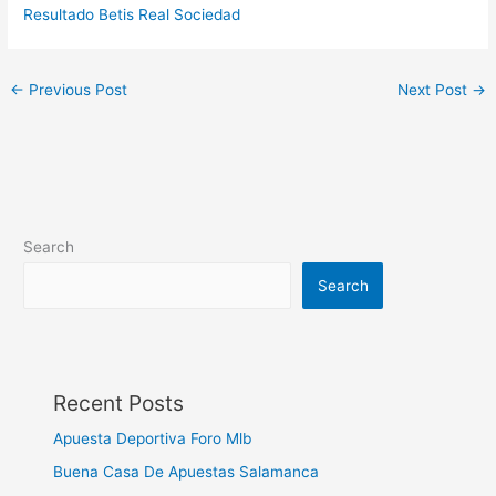
Resultado Betis Real Sociedad
←
Previous Post
Next Post
→
Search
Search
Recent Posts
Apuesta Deportiva Foro Mlb
Buena Casa De Apuestas Salamanca