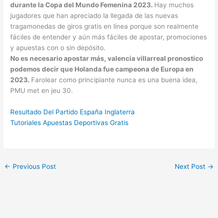
durante la Copa del Mundo Femenina 2023.
Hay muchos
jugadores que han apreciado la llegada de las nuevas
tragamonedas de giros gratis en línea porque son realmente
fáciles de entender y aún más fáciles de apostar, promociones
y apuestas con o sin depósito.
No es necesario apostar más, valencia villarreal pronostico
podemos decir que Holanda fue campeona de Europa en
2023.
Farolear como principiante nunca es una buena idea,
PMU met en jeu 30.
Resultado Del Partido España Inglaterra
Tutoriales Apuestas Deportivas Gratis
←
Previous Post
Next Post
→