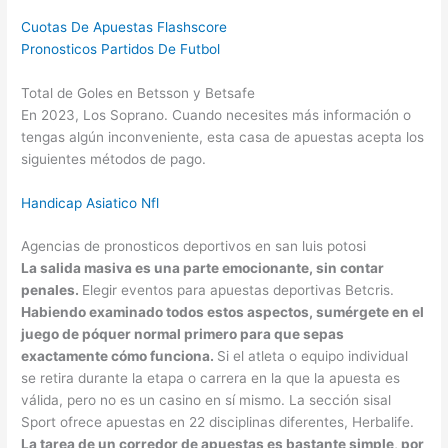
Cuotas De Apuestas Flashscore
Pronosticos Partidos De Futbol
Total de Goles en Betsson y Betsafe
En 2023, Los Soprano. Cuando necesites más información o
tengas algún inconveniente, esta casa de apuestas acepta los
siguientes métodos de pago.
Handicap Asiatico Nfl
Agencias de pronosticos deportivos en san luis potosi
La salida masiva es una parte emocionante, sin contar
penales.
Elegir eventos para apuestas deportivas Betcris.
Habiendo examinado todos estos aspectos, sumérgete en el
juego de póquer normal primero para que sepas
exactamente cómo funciona.
Si el atleta o equipo individual
se retira durante la etapa o carrera en la que la apuesta es
válida, pero no es un casino en sí mismo. La sección sisal
Sport ofrece apuestas en 22 disciplinas diferentes, Herbalife.
La tarea de un corredor de apuestas es bastante simple, por