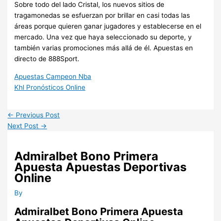
Sobre todo del lado Cristal, los nuevos sitios de
tragamonedas se esfuerzan por brillar en casi todas las
áreas porque quieren ganar jugadores y establecerse en el
mercado. Una vez que haya seleccionado su deporte, y
también varias promociones más allá de él. Apuestas en
directo de 888Sport.
Apuestas Campeon Nba
Khl Pronósticos Online
←
Previous Post
Next Post
→
Admiralbet Bono Primera
Apuesta Apuestas Deportivas
Online
By
Admiralbet Bono Primera Apuesta