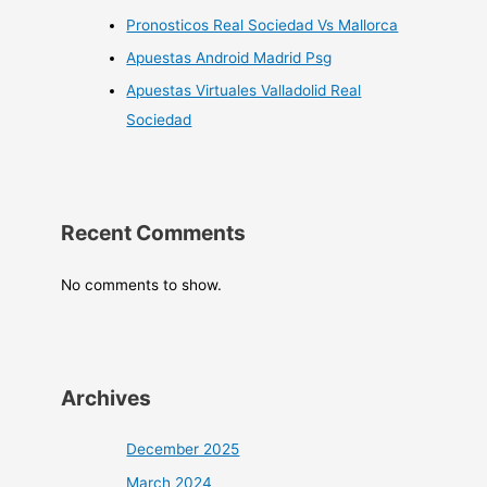
Pronosticos Real Sociedad Vs Mallorca
Apuestas Android Madrid Psg
Apuestas Virtuales Valladolid Real
Sociedad
Recent Comments
No comments to show.
Archives
December 2025
March 2024