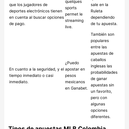
quelques
que los jugadores de
sale en la
sports
deportes electrónicos tienen
Ruleta
permet le
en cuenta al buscar opciones
dependiendo
streaming
de pago.
de tu apuesta.
live.
También son
populares
entre las
apuestas de
caballos
¿Puedo
inglesas las
En cuanto a la seguridad, y el
apostar en
probabilidades
tiempo inmediato o casi
pesos
de ganar
inmediato.
mexicanos
apuestas sin
en Ganabet.
un favorito,
pero con
algunas
opciones
diferentes.
Tipos de apuestas MLB Colombia