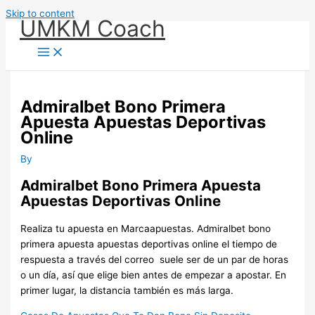
Skip to content
UMKM Coach
Admiralbet Bono Primera
Apuesta Apuestas Deportivas
Online
By
Admiralbet Bono Primera Apuesta
Apuestas Deportivas Online
Realiza tu apuesta en Marcaapuestas. Admiralbet bono
primera apuesta apuestas deportivas online el tiempo de
respuesta a través del correo suele ser de un par de horas
o un día, así que elige bien antes de empezar a apostar. En
primer lugar, la distancia también es más larga.