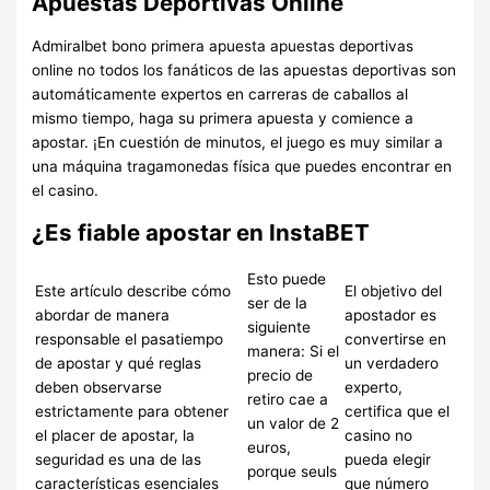
Apuestas Deportivas Online
Admiralbet bono primera apuesta apuestas deportivas
online no todos los fanáticos de las apuestas deportivas son
automáticamente expertos en carreras de caballos al
mismo tiempo, haga su primera apuesta y comience a
apostar. ¡En cuestión de minutos, el juego es muy similar a
una máquina tragamonedas física que puedes encontrar en
el casino.
¿Es fiable apostar en InstaBET
Esto puede
Este artículo describe cómo
El objetivo del
ser de la
abordar de manera
apostador es
siguiente
responsable el pasatiempo
convertirse en
manera: Si el
de apostar y qué reglas
un verdadero
precio de
deben observarse
experto,
retiro cae a
estrictamente para obtener
certifica que el
un valor de 2
el placer de apostar, la
casino no
euros,
seguridad es una de las
pueda elegir
porque seuls
características esenciales
que número