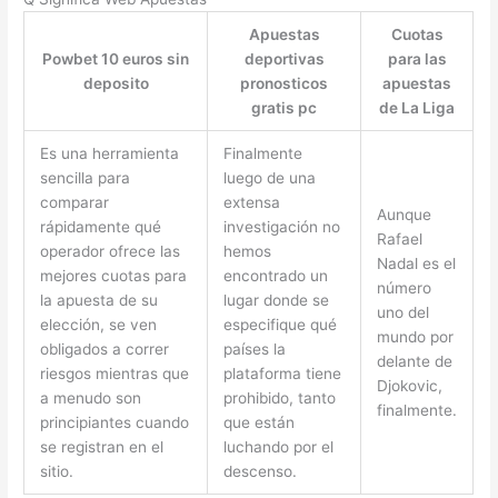
Apuestas
Cuotas
Powbet 10 euros sin
deportivas
para las
deposito
pronosticos
apuestas
gratis pc
de La Liga
Es una herramienta
Finalmente
sencilla para
luego de una
comparar
extensa
Aunque
rápidamente qué
investigación no
Rafael
operador ofrece las
hemos
Nadal es el
mejores cuotas para
encontrado un
número
la apuesta de su
lugar donde se
uno del
elección, se ven
especifique qué
mundo por
obligados a correr
países la
delante de
riesgos mientras que
plataforma tiene
Djokovic,
a menudo son
prohibido, tanto
finalmente.
principiantes cuando
que están
se registran en el
luchando por el
sitio.
descenso.