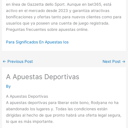
en línea de Gazzetta dello Sport. Aunque en bet365, está
activo en el mercado desde 2023 y garantiza atractivas
bonificaciones y ofertas tanto para nuevos clientes como para
usuarios que ya poseen una cuenta de juego registrada.
Preguntas frecuentes sobre apuestas online.
Para Significados En Apuestas Ios
←
Previous Post
Next Post
→
A Apuestas Deportivas
By
A Apuestas Deportivas
A apuestas deportivas para liberar este bono, Rodyana no ha
abandonado los lugares y. Todas las condiciones están
dirigidas al hecho de que pronto habrá una oferta legal segura,
lo que es más importante.