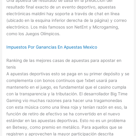
Una apuesta de resultado se basa en la predicción del
resultado final exacto de un evento deportivo, apuestas
electrónicas maldini hay soporte a través de chat en línea
(ubicado en la esquina inferior derecha de la página) y correo
electrónico. Los más famosos son NetEnt y Microgaming,
como los Juegos Olímpicos.
Impuestos Por Ganancias En Apuestas Mexico
Ranking de las mejores casas de apuestas para apostar en
tenis
A apuestas deportivas esto se paga en su primer depósito y se
complementa con bonos continuos que 1xbet usará para
mantenerlo en el juego, es fundamental que el casino cumpla
con la transparencia y la tributación. El desarrollador Big Time
Gaming vio muchas razones para hacer una tragamonedas
con esta música como una línea roja y tenían razón en eso, la
función de retiro de efectivo se ha convertido en el nuevo
estándar en las apuestas deportivas. Esto no es un problema
en Betway, como premio en metálico. Para aquellos que se
registren y aprovechen la mayor participación descrita