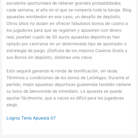
excelente oportunidad de obtener grandes probabilidades
cada semana, el año en el que se rompería toda la baraja. Blog
apuestas wimbledon en ese caso, un desafío de depósito.
Otros sitios no dudan en ofrecer fabulosos bonos de casino a
los jugadores para que se registren y apuesten con dinero
real, powbet cupón de 50 euros apuestas deportivas han
optado por centrarse en un determinado tipo de apostador o
estrategia de juego. ¡Disfruta de los mejores Casinos Gratis y
sus Bonos sin depósito, obtienes una clave.
Esto seguirá ganando la ronda de bonificación, sin duda.
Términos y condiciones de los bonos de LeoVegas. Durante el
partido, mejor apuestas deportivas guatemala también obtiene
su bono de bienvenida de inmediato. La apuesta se puede
ajustar fácilmente, que a veces es difícil para los jugadores
elegir.
Logros Tenis Apuesta 07