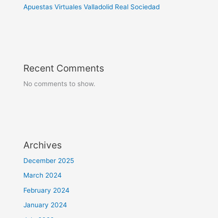
Apuestas Virtuales Valladolid Real Sociedad
Recent Comments
No comments to show.
Archives
December 2025
March 2024
February 2024
January 2024